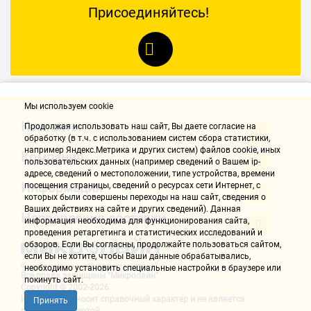
Присоединяйтесь!
Мы используем cookie
Контакты
Продолжая использовать наш cайт, Вы даете согласие на
обработку (в т.ч. с использованием систем сбора статистики,
например Яндекс.Метрика и других систем) файлов cookie, иных
Компания
пользовательских данных (например сведений о Вашем ip-
адресе, сведений о местоположении, типе устройства, времени
Информация
посещения страницы, сведений о ресурсах сети Интернет, с
которых были совершены переходы на наш сайт, сведения о
Ваших действиях на сайте и других сведений). Данная
Направления доставки
информация необходима для функционирования сайта,
проведения ретаргетинга и статистических исследований и
обзоров. Если Вы согласны, продолжайте пользоваться сайтом,
если Вы не хотите, чтобы Ваши данные обрабатывались,
необходимо установить специальные настройки в браузере или
Все права защищены "Микролайн"
покинуть сайт.
Copyright © 2002-2026
Информация носит справочный характер и не является
Принять