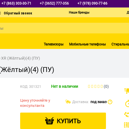
+7 (863) 303-30-71
+7 (3652) 777-356
+7 (978) 090-77-86
Наши бренды
Д
Телевизоры
Мобильные телефоны
Стиральн
e XR (Жёлтый)(4) (ПУ)
 (Жёлтый)(4) (ПУ)
Нет в наличии
(0)
КОД:
301321
Цену уточняйте у
Доставка:
под заказ
?
консультанта
КУПИТЬ