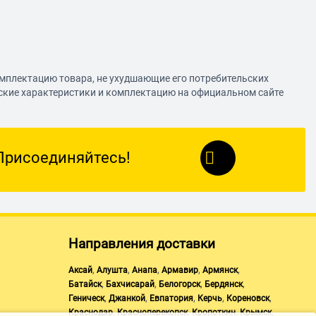
омплектацию товара, не ухудшающие его потребительских
еские характеристики и комплектацию на официальном сайте
Присоединяйтесь!
Направления доставки
,
,
,
,
,
Аксай
Алушта
Анапа
Армавир
Армянск
,
,
,
,
Батайск
Бахчисарай
Белогорск
Бердянск
,
,
,
,
,
Геническ
Джанкой
Евпатория
Керчь
Кореновск
,
,
,
,
Краснодар
Красноперекопск
Кропоткин
Крымск