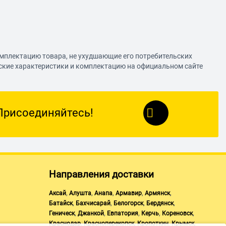
омплектацию товара, не ухудшающие его потребительских
еские характеристики и комплектацию на официальном сайте
Присоединяйтесь!
Направления доставки
,
,
,
,
,
Аксай
Алушта
Анапа
Армавир
Армянск
,
,
,
,
Батайск
Бахчисарай
Белогорск
Бердянск
,
,
,
,
,
Геническ
Джанкой
Евпатория
Керчь
Кореновск
,
,
,
,
Краснодар
Красноперекопск
Кропоткин
Крымск