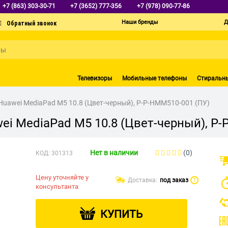
+7 (863) 303-30-71
+7 (3652) 777-356
+7 (978) 090-77-86
Наши бренды
Д
Телевизоры
Мобильные телефоны
Стиральн
я Huawei MediaPad M5 10.8 (Цвет-черный), P-P-HMM510-001 (ПУ)
wei MediaPad M5 10.8 (Цвет-черный), P
Нет в наличии
(0)
КОД:
301313
Цену уточняйте у
Доставка:
под заказ
?
консультанта
КУПИТЬ