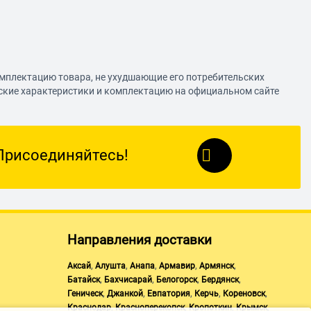
омплектацию товара, не ухудшающие его потребительских
еские характеристики и комплектацию на официальном сайте
Присоединяйтесь!
Направления доставки
,
,
,
,
,
Аксай
Алушта
Анапа
Армавир
Армянск
,
,
,
,
Батайск
Бахчисарай
Белогорск
Бердянск
,
,
,
,
,
Геническ
Джанкой
Евпатория
Керчь
Кореновск
,
,
,
,
Краснодар
Красноперекопск
Кропоткин
Крымск