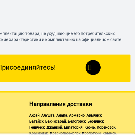
омплектацию товара, не ухудшающие его потребительских
еские характеристики и комплектацию на официальном сайте
Присоединяйтесь!
Направления доставки
,
,
,
,
,
Аксай
Алушта
Анапа
Армавир
Армянск
,
,
,
,
Батайск
Бахчисарай
Белогорск
Бердянск
,
,
,
,
,
Геническ
Джанкой
Евпатория
Керчь
Кореновск
,
,
,
,
Краснодар
Красноперекопск
Кропоткин
Крымск