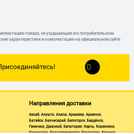
омплектацию товара, не ухудшающие его потребительских
еские характеристики и комплектацию на официальном сайте
Присоединяйтесь!
Направления доставки
,
,
,
,
,
Аксай
Алушта
Анапа
Армавир
Армянск
,
,
,
,
Батайск
Бахчисарай
Белогорск
Бердянск
,
,
,
,
,
Геническ
Джанкой
Евпатория
Керчь
Кореновск
,
,
,
,
Краснодар
Красноперекопск
Кропоткин
Крымск