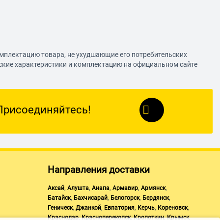
омплектацию товара, не ухудшающие его потребительских
еские характеристики и комплектацию на официальном сайте
Присоединяйтесь!
Направления доставки
,
,
,
,
,
Аксай
Алушта
Анапа
Армавир
Армянск
,
,
,
,
Батайск
Бахчисарай
Белогорск
Бердянск
,
,
,
,
,
Геническ
Джанкой
Евпатория
Керчь
Кореновск
,
,
,
,
Краснодар
Красноперекопск
Кропоткин
Крымск