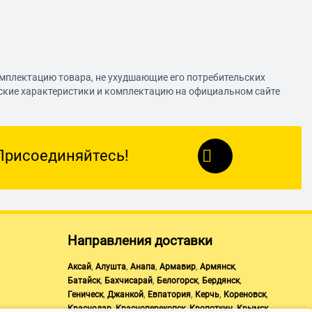
омплектацию товара, не ухудшающие его потребительских
еские характеристики и комплектацию на официальном сайте
Присоединяйтесь!
Направления доставки
,
,
,
,
,
Аксай
Алушта
Анапа
Армавир
Армянск
,
,
,
,
Батайск
Бахчисарай
Белогорск
Бердянск
,
,
,
,
,
Геническ
Джанкой
Евпатория
Керчь
Кореновск
,
,
,
,
Краснодар
Красноперекопск
Кропоткин
Крымск