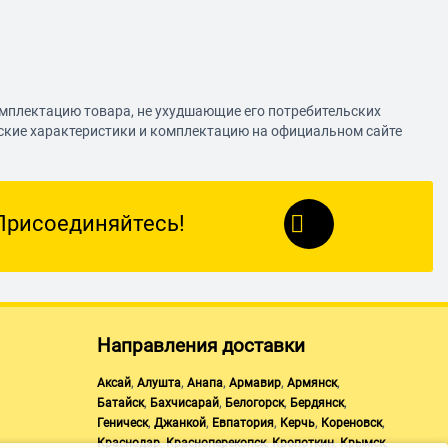
омплектацию товара, не ухудшающие его потребительских
еские характеристики и комплектацию на официальном сайте
Присоединяйтесь!
Направления доставки
,
,
,
,
,
Аксай
Алушта
Анапа
Армавир
Армянск
,
,
,
,
Батайск
Бахчисарай
Белогорск
Бердянск
,
,
,
,
,
Геническ
Джанкой
Евпатория
Керчь
Кореновск
,
,
,
,
Краснодар
Красноперекопск
Кропоткин
Крымск