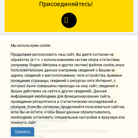
Присоединяйтесь!
Мы используем cookie
Контакты
Продолжая использовать наш cайт, Вы даете согласие на
обработку (в т.ч. с использованием систем сбора статистики,
например Яндекс.Метрика и других систем) файлов cookie, иных
Компания
пользовательских данных (например сведений о Вашем ip-
адресе, сведений о местоположении, типе устройства, времени
Информация
посещения страницы, сведений о ресурсах сети Интернет, с
которых были совершены переходы на наш сайт, сведения о
Ваших действиях на сайте и других сведений). Данная
Направления доставки
информация необходима для функционирования сайта,
проведения ретаргетинга и статистических исследований и
обзоров. Если Вы согласны, продолжайте пользоваться сайтом,
если Вы не хотите, чтобы Ваши данные обрабатывались,
необходимо установить специальные настройки в браузере или
Все права защищены "Микролайн"
покинуть сайт.
Copyright © 2002-2026
Информация носит справочный характер и не является
Принять
публичной офертой