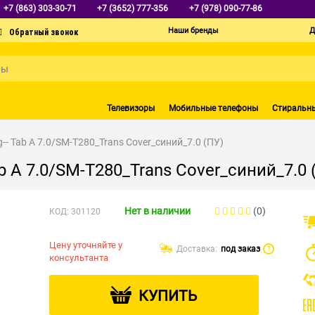
+7 (863) 303-30-71
+7 (3652) 777-356
+7 (978) 090-77-86
Наши бренды
Д
Телевизоры
Мобильные телефоны
Стиральн
- Tab A 7.0/SM-T280_Trans Cover_синий_7.0 (ПУ)
 A 7.0/SM-T280_Trans Cover_синий_7.0 
Нет в наличии
(0)
КОД:
301120
Цену уточняйте у
Доставка:
под заказ
?
консультанта
КУПИТЬ