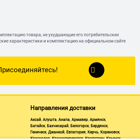
омплектацию товара, не ухудшающие его потребительских
еские характеристики и комплектацию на официальном сайте
Присоединяйтесь!
Направления доставки
,
,
,
,
,
Аксай
Алушта
Анапа
Армавир
Армянск
,
,
,
,
Батайск
Бахчисарай
Белогорск
Бердянск
,
,
,
,
,
Геническ
Джанкой
Евпатория
Керчь
Кореновск
,
,
,
,
Краснодар
Красноперекопск
Кропоткин
Крымск