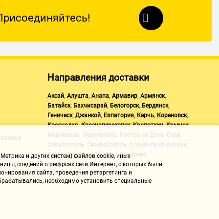
Присоединяйтесь!
Направления доставки
,
,
,
,
,
Аксай
Алушта
Анапа
Армавир
Армянск
,
,
,
,
Батайск
Бахчисарай
Белогорск
Бердянск
,
,
,
,
,
Геническ
Джанкой
Евпатория
Керчь
Кореновск
,
,
,
,
Краснодар
Красноперекопск
Кропоткин
Крымск
,
,
,
,
Мариуполь
Мелитополь
Ростов на Дону
Саки
нальных
,
,
,
Севастополь
Симферополь
Славянск-на-Кубани
,
,
,
,
Судак
Таганрог
Темрюк
Феодосия
Метрика и других систем) файлов cookie, иных
,
,
Черноморское
Щелкино
Ялта
ицы, сведений о ресурсах сети Интернет, с которых были
онирования сайта, проведения ретаргетинга и
 обрабатывались, необходимо установить специальные