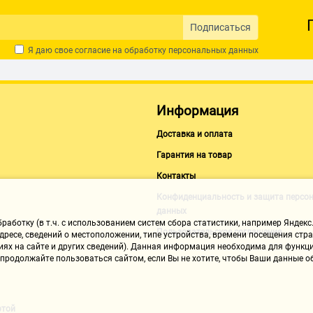
Подписаться
Я даю свое согласие на обработку
персональных данных
Информация
Доставка и оплата
Гарантия на товар
Контакты
Конфиденциальность и защита персо
данных
аботку (в т.ч. с использованием систем сбора статистики, например Яндекс.
Пользовательское соглашение
ресе, сведений о местоположении, типе устройства, времени посещения стран
иях на сайте и других сведений). Данная информация необходима для функци
, продолжайте пользоваться сайтом, если Вы не хотите, чтобы Ваши данные
ртой