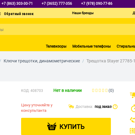
+7 (863) 303-30-71
+7 (3652) 777-356
+7 (978) 090-77-86
Наши бренды
Д
Телевизоры
Мобильные телефоны
Стиральн
/
Ключи трещотки, динамометрические
/
Трещотка Stayer 27785-
Нет в наличии
(0)
КОД:
408703
Цену уточняйте у
Доставка:
под заказ
?
консультанта
КУПИТЬ