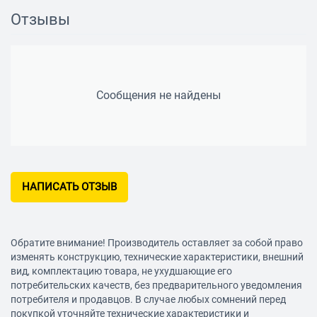
Особенности
Отзывы
Автоматическое центрирование тостов
есть
"Экстра-подъем" тостов
Сообщения не найдены
есть
Автоматическое поднятие тостов
есть
Комплектация
НАПИСАТЬ ОТЗЫВ
поддон для крошек
Материал корпуса
металл
Обратите внимание! Производитель оставляет за собой право
Подсветка элементов управления
изменять конструкцию, технические характеристики, внешний
вид, комплектацию товара, не ухудшающие его
есть
потребительских качеств, без предварительного уведомления
Длина сетевого шнура
потребителя и продавцов. В случае любых сомнений перед
покупкой уточняйте технические характеристики и