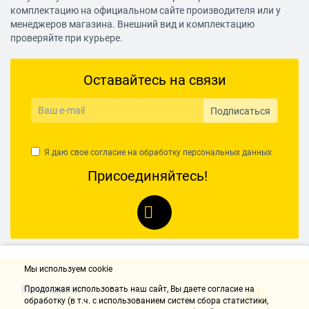
70 см
комплектацию на официальном сайте производителя или у
менеджеров магазина. Внешний вид и комплектацию
Габариты (ВхШхГ)
проверяйте при курьере.
20 см
Вес
Оставайтесь на связи
2.9 кг
Дополнительная информация
Подписаться
яйцеварка, мини сковорода; лопатка, мерный стакан
Я даю свое согласие на обработку
персональных данных
Присоединяйтесь!
Мы используем cookie
Контакты
Продолжая использовать наш cайт, Вы даете согласие на
обработку (в т.ч. с использованием систем сбора статистики,