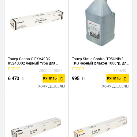
Тонер Canon C-EXV49BK
Тонер Static Control TRSUNIV3-
8524B002 черный туба для
1KG черный флакон 1000гр. для
копира iR-ADV C33xx
принтера Samsung
20000010057
314640
ML2160/SCX3400/M2020/M2070
6 470
995
КУПИТЬ
КУПИТЬ
ХОЧУ ДЕШЕВЛЕ!
ХОЧУ ДЕШЕВЛЕ!