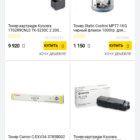
Тонер-картридж Kyocera
Тонер Static Control MPT7-1KG
1T02R9CNL0 TK-5230C 2 200
черный флакон 1000гр. для
стр. Cyan для P5021cdn/cdw,
принтера HP
101256365
395466
M5521cdn/cdw
LJP1005/1006/1505
9 920
1 150
КУПИТЬ
КУПИТЬ
ХОЧУ ДЕШЕВЛЕ!
ХОЧУ ДЕШЕВЛЕ!
Тонер Canon C-EXV34 3785B002
Тонер-картридж Kyocera