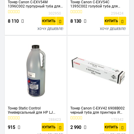
Тонер Canon C-EXV54M
Тонер Canon C-EXV54C
1396C002 пурпурный туба для
1395C002 голубой туба для
копира C3025i
копира C3025i
302950
259424
8 110
8 130
КУПИТЬ
КУПИТЬ
ХОЧУ ДЕШЕВЛЕ!
ХОЧУ ДЕШЕВЛЕ!
Тонер Static Control
Тонер Canon C-EXV42 6908B002
Универсальный для HP LJ
черный туба для принтера iR
1200/4100/5000, 1 кг, флакон
2202/2202N
288423
175342
915
2 990
КУПИТЬ
КУПИТЬ