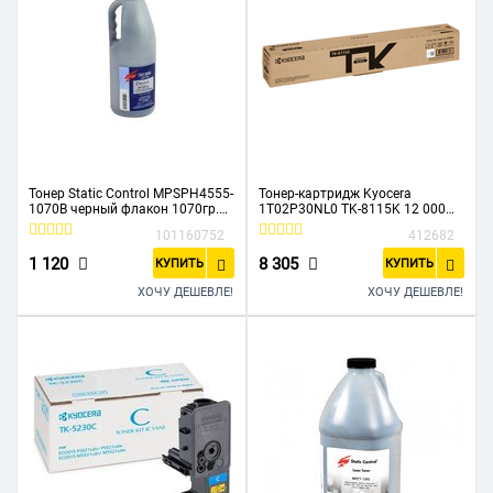
Тонер Static Control MPSPH4555-
Тонер-картридж Kyocera
1070B черный флакон 1070гр.
1T02P30NL0 TK-8115K 12 000
для принтера HP
стр. Black для
101160752
412682
LJM4555/M601/LJP4014
M8124cidn/M8130cidn
1 120
8 305
КУПИТЬ
КУПИТЬ
ХОЧУ ДЕШЕВЛЕ!
ХОЧУ ДЕШЕВЛЕ!