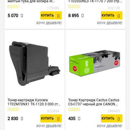
желтый туба для копира iR
1T02S50NL0 TK-1170 7 200 стр.
C2020/C2025/C2030/C2220/C22
для
175086
332139
25/C2230
M2040dn/M2540dn/M2640idw
5 070
8 895
КУПИТЬ
КУПИТЬ
ХОЧУ ДЕШЕВЛЕ!
ХОЧУ ДЕШЕВЛЕ!
Тонер-картридж Kyocera
Тонер Картридж Cactus Cactus
1T02M70NX1 TK-1120 3 000 стр.
CS-C737 черный для CANON
для FS-
MF210/211/212/216/217/220
522884
296405
1060DN/1025MFP/1125MFP
(2400стр.)
2 830
435
КУПИТЬ
КУПИТЬ
ХОЧУ ДЕШЕВЛЕ!
ХОЧУ ДЕШЕВЛЕ!