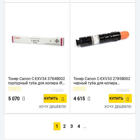
Тонер Canon C-EXV34 3784B002
Тонер Canon C-EXV33 2785B002
пурпурный туба для копира iR
черный туба для копира
C2020/C2025/C2030/C2220/C22
IR2520/2525/2530
175085
179095
25/C2230
5 070
4 615
КУПИТЬ
КУПИТЬ
ХОЧУ ДЕШЕВЛЕ!
ХОЧУ ДЕШЕВЛЕ!
1
2
3
4
...