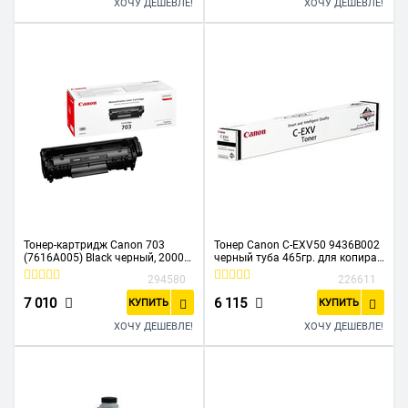
ХОЧУ ДЕШЕВЛЕ!
ХОЧУ ДЕШЕВЛЕ!
Тонер-картридж Canon 703
Тонер Canon C-EXV50 9436B002
(7616A005) Black черный, 2000
черный туба 465гр. для копира
стр, для LBP-2900/3000
IR1435/1435i/1435iF
294580
226611
7 010
6 115
КУПИТЬ
КУПИТЬ
ХОЧУ ДЕШЕВЛЕ!
ХОЧУ ДЕШЕВЛЕ!