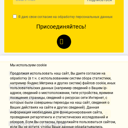
Я даю свое согласие на обработку
персональных данных
Присоединяйтесь!
Мы используем cookie
Контакты
Продолжая использовать наш cайт, Вы даете согласие на
обработку (в т.ч. с использованием систем сбора статистики,
например Яндекс.Метрика и других систем) файлов cookie, иных
Компания
пользовательских данных (например сведений о Вашем ip-
адресе, сведений о местоположении, типе устройства, времени
Информация
посещения страницы, сведений о ресурсах сети Интернет, с
которых были совершены переходы на наш сайт, сведения о
Ваших действиях на сайте и других сведений). Данная
Направления доставки
информация необходима для функционирования сайта,
проведения ретаргетинга и статистических исследований и
обзоров. Если Вы согласны, продолжайте пользоваться сайтом,
если Вы не хотите, чтобы Ваши данные обрабатывались,