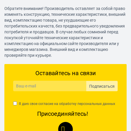
Обратите внимание! Производитель оставляет за собой право
Достоинства:
изменять конструкцию, технические характеристики, внешний
Хорошая мощность , быстро нагревается.
вид, комплектацию товара, не ухудшающие его
Недостатки:
потребительских качеств, без предварительного уведомления
Пока не выявил
потребителя и продавцов. В случае любых сомнений перед
Комментарий:
покупкой уточняйте технические характеристики и
Если помещение что вы хотите прогреть , не герметичное, и есть
комплектацию на официальном сайте производителя или у
открытые места и сквозняк , не надейтесь на прогрев его
менеджеров магазина. Внешний вид и комплектацию
проверяйте при курьере.
целиком!!! Тепло будет только около самой дуйки!!!
Константин Н
Оставайтесь на связи
27.03.2021, 15:41
Подписаться
НАПИСАТЬ ОТЗЫВ
Я даю свое согласие на обработку
персональных данных
Присоединяйтесь!