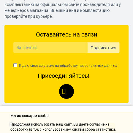
Tizen OS Да
комплектацию на официальном сайте производителя или у
менеджеров магазина. Внешний вид и комплектацию
Безопасность
проверяйте при курьере.
Защита от детей Да
Корпус
Оставайтесь на связи
Настенное крепление доп.опция (VESA 200)
Дистанционное управление
Подписаться
Тип дистанционного управления ИК
Тип батарей пульта ДУ 2 х AAA (LR03)
Я даю свое согласие на обработку
персональных данных
Присоединяйтесь!
Смартфон в качестве пульта ДУ Да
Интерфейсы
Вход HDMI 2 шт
Версия HDMI 2.0
Порт USB 2.0 тип A 1 шт
Мы используем cookie
Выход оптический (Toslink) 1 шт
Контакты
Продолжая использовать наш cайт, Вы даете согласие на
обработку (в т.ч. с использованием систем сбора статистики,
Разъем для модуля DVB CAM 1