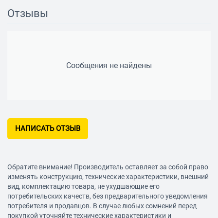
Технология HDR Да
Отзывы
Sleep-таймер Да
Поддержка iTunes/Airplay 2 Да
Встроенные часы Да
Сообщения не найдены
Технология HDMI ARC Да
Тюнер
Цифровой тюнер DVB T2/C/S2
Звук
НАПИСАТЬ ОТЗЫВ
Звук Dolby Digital Plus
Фронтальные акустические системы
Мощность фронтальных АС 20 Вт
Обратите внимание! Производитель оставляет за собой право
Воспроизведение с цифровых носителей
изменять конструкцию, технические характеристики, внешний
вид, комплектацию товара, не ухудшающие его
Воспр. медиа с USB Да
потребительских качеств, без предварительного уведомления
Операционная система
потребителя и продавцов. В случае любых сомнений перед
покупкой уточняйте технические характеристики и