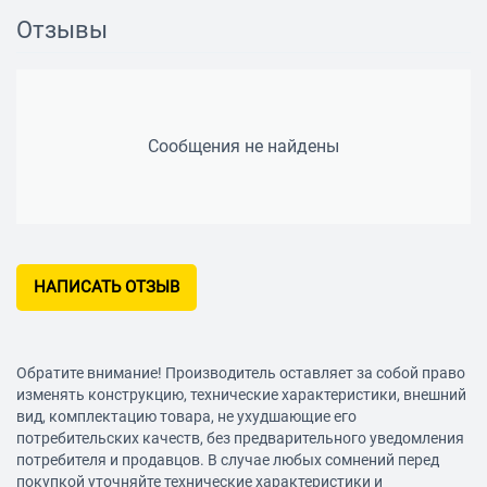
Поддержка 3D
Отзывы
есть, поляризационная технология, конвертация 2D в 3D
Smart TV
есть
Сообщения не найдены
Год создания модели
2014
Изображение
Яркость
НАПИСАТЬ ОТЗЫВ
300 кд/м2
Прогрессивная развертка
есть
Обратите внимание! Производитель оставляет за собой право
Прием сигнала
изменять конструкцию, технические характеристики, внешний
вид, комплектацию товара, не ухудшающие его
Поддержка стереозвука NICAM
потребительских качеств, без предварительного уведомления
есть
потребителя и продавцов. В случае любых сомнений перед
покупкой уточняйте технические характеристики и