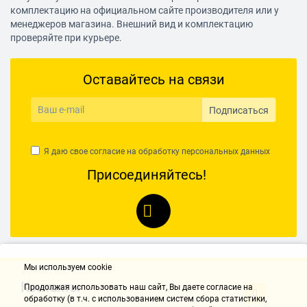
Поддержка телевизионных стандартов
комплектацию на официальном сайте производителя или у
менеджеров магазина. Внешний вид и комплектацию
PAL, SECAM, NTSC
проверяйте при курьере.
Поддержка DVB-T
DVB-T MPEG4
Оставайтесь на связи
Поддержка DVB-T2
есть
Подписаться
Поддержка DVB-C
DVB-C MPEG4
Я даю свое согласие на обработку
персональных данных
Присоединяйтесь!
Телетекст
с памятью на 1000 стр.
Поддерживаемые форматы входного сигнала
480i, 480p, 576i, 576p, 720p, 1080i, 1080p
Доступные разрешения при подключении к ПК
Мы используем cookie
640x480, 800x600, 1024x768, 1280x1024, 1360x768,
Контакты
Продолжая использовать наш cайт, Вы даете согласие на
1920x1080
обработку (в т.ч. с использованием систем сбора статистики,