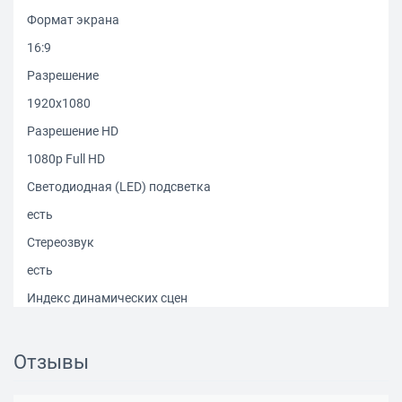
Формат экрана
16:9
Разрешение
1920x1080
Разрешение HD
1080p Full HD
Светодиодная (LED) подсветка
есть
Стереозвук
есть
Индекс динамических сцен
200
Smart TV
Отзывы
есть