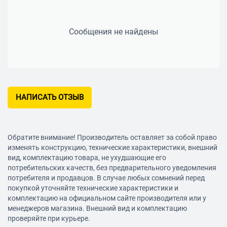
Изображение
Яркость
Сообщения не найдены
250 кд/м2
Прогрессивная развертка
есть
Прием сигнала
НАПИСАТЬ ОТЗЫВ
Поддержка стереозвука NICAM
есть
Поддержка телевизионных стандартов
Обратите внимание! Производитель оставляет за собой право
PAL, SECAM, NTSC
изменять конструкцию, технические характеристики, внешний
вид, комплектацию товара, не ухудшающие его
Поддержка DVB-T
потребительских качеств, без предварительного уведомления
DVB-T MPEG4
потребителя и продавцов. В случае любых сомнений перед
покупкой уточняйте технические характеристики и
Поддержка DVB-T2
комплектацию на официальном сайте производителя или у
менеджеров магазина. Внешний вид и комплектацию
есть
проверяйте при курьере.
Поддержка DVB-C