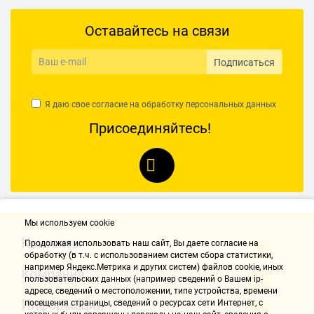
DVB-C MPEG4
Оставайтесь на связи
Телетекст
с памятью на 1000 стр.
Подписаться
Поддерживаемые форматы входного сигнала
480i, 480p, 576i, 576p, 720p, 1080i, 1080p
Я даю свое согласие на обработку
персональных данных
Присоединяйтесь!
Доступные разрешения при подключении к ПК
640x480, 800x600, 1024x768, 1280x1024, 1360x768,
1920x1080
Звук
Мощность звука
Мы используем cookie
20 Вт (2x10 Вт)
Контакты
Продолжая использовать наш cайт, Вы даете согласие на
Акустическая система
обработку (в т.ч. с использованием систем сбора статистики,
например Яндекс.Метрика и других систем) файлов cookie, иных
два динамика
Компания
пользовательских данных (например сведений о Вашем ip-
адресе, сведений о местоположении, типе устройства, времени
Объемное звучание
Информация
посещения страницы, сведений о ресурсах сети Интернет, с
есть