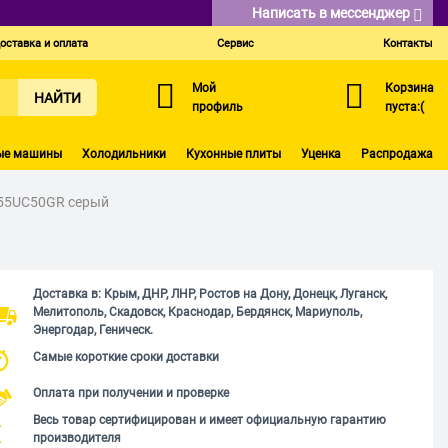
Написать в мессенджер
оставка и оплата
Сервис
Контакты
Мой
Корзина
НАЙТИ
профиль
пуста:(
ые машины
Холодильники
Кухонные плиты
Уценка
Распродажа
 55UC50GR серый
Доставка в: Крым, ДНР, ЛНР, Ростов на Дону, Донецк, Луганск,
Мелитополь, Скадовск, Краснодар, Бердянск, Мариуполь,
Энергодар, Геническ.
Самые короткие сроки доставки
Оплата при получении и проверке
Весь товар сертифицирован и имеет официальную гарантию
производителя