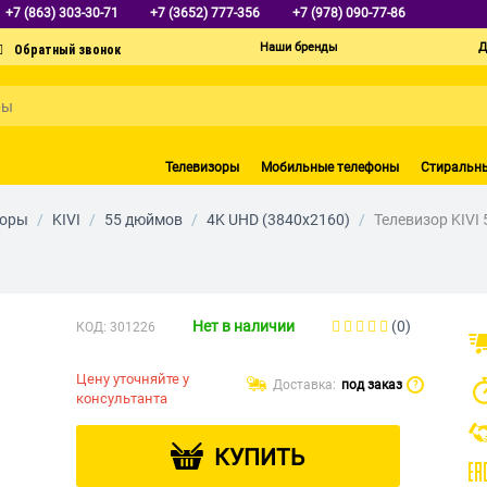
+7 (863) 303-30-71
+7 (3652) 777-356
+7 (978) 090-77-86
Наши бренды
Д
Телевизоры
Мобильные телефоны
Стиральн
зоры
/
KIVI
/
55 дюймов
/
4K UHD (3840х2160)
/
Телевизор KIVI
Нет в наличии
(0)
КОД:
301226
Цену уточняйте у
Доставка:
под заказ
?
консультанта
КУПИТЬ