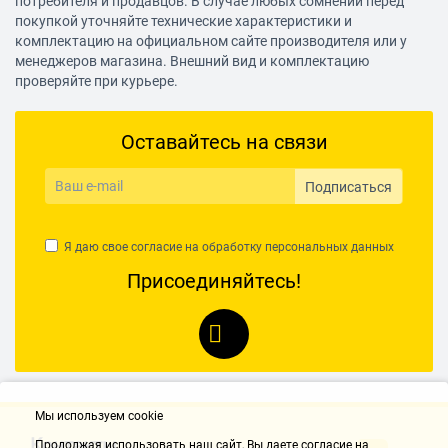
потребителя и продавцов. В случае любых сомнений перед
Разъемов HDMI
покупкой уточняйте технические характеристики и
1
Антенный вход
комплектацию на официальном сайте производителя или у
IEC75
менеджеров магазина. Внешний вид и комплектацию
Разъем композитный (видео)
проверяйте при курьере.
1
Разъем S/PDIF оптический
1
Оставайтесь на связи
Разъемов USB
1
Подписаться
Энергопотребление
Тип блока питания
Я даю свое согласие на обработку
персональных данных
встроенный
Присоединяйтесь!
Корпус телевизора
Цвет
черный
Размер VESA
200x200
Размеры с подставкой (ШxВxГ)
815 x 515 x 135 мм
Мы используем cookie
Контакты
Продолжая использовать наш cайт, Вы даете согласие на