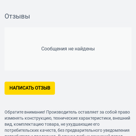
есть
Мощность акустики
2 x 8 Вт
Отзывы
Изображение
Частота обновления
50 Гц
Поддержка HDTV
Сообщения не найдены
HD READY
Особенности
Телетекст
есть
Медиаплеер
НАПИСАТЬ ОТЗЫВ
Медиаплеер USB
есть
Тип разъема USB
мультимедийный
Обратите внимание! Производитель оставляет за собой право
Форматы воспроизведения
изменять конструкцию, технические характеристики, внешний
Различные форматы файлов видео, аудио, изображений
вид, комплектацию товара, не ухудшающие его
Разъемы и интерфейсы
потребительских качеств, без предварительного уведомления