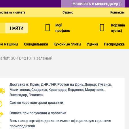
Написать в мессенджер
оставка и оплата
Сервис
Контакты
Мой
Корзина
НАЙТИ
профиль
пуста:(
ые машины
Холодильники
Кухонные плиты
Уценка
Распродажа
arlett SC-FD421011 зеленый
Доставка в: Крым, ДНР, ЛНР, Ростов на Дону, Донецк, Луганск,
Мелитополь, Скадовск, Краснодар, Бердянск, Мариуполь,
Энергодар, Геническ.
Самые короткие сроки доставки
Оплата при получении и проверке
Весь товар сертифицирован и имеет официальную гарантию
производителя