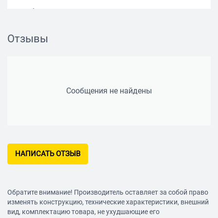
Особенности
Защитное покрытие
да
Отзывы
лезвий
Прецизионная заточка
да
Противоскользящее
да
покрытие рукояток
Телескопическая штанга
Сообщения не найдены
да
(ручки)
НАПИСАТЬ ОТЗЫВ
Обратите внимание! Производитель оставляет за собой право
изменять конструкцию, технические характеристики, внешний
вид, комплектацию товара, не ухудшающие его