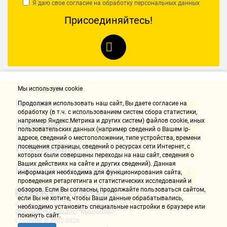
Я даю свое согласие на обработку
персональных данных
Присоединяйтесь!
Мы используем cookie
Контакты
Продолжая использовать наш cайт, Вы даете согласие на
обработку (в т.ч. с использованием систем сбора статистики,
например Яндекс.Метрика и других систем) файлов cookie, иных
Компания
пользовательских данных (например сведений о Вашем ip-
адресе, сведений о местоположении, типе устройства, времени
Информация
посещения страницы, сведений о ресурсах сети Интернет, с
которых были совершены переходы на наш сайт, сведения о
Ваших действиях на сайте и других сведений). Данная
Направления доставки
информация необходима для функционирования сайта,
проведения ретаргетинга и статистических исследований и
обзоров. Если Вы согласны, продолжайте пользоваться сайтом,
если Вы не хотите, чтобы Ваши данные обрабатывались,
необходимо установить специальные настройки в браузере или
Все права защищены "Микролайн"
покинуть сайт.
Copyright © 2002-2026