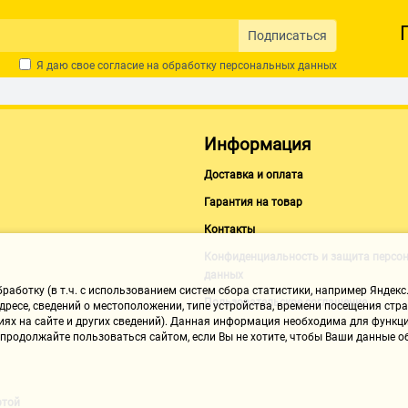
Подписаться
Я даю свое согласие на обработку
персональных данных
Информация
Доставка и оплата
Гарантия на товар
Контакты
Конфиденциальность и защита персо
данных
аботку (в т.ч. с использованием систем сбора статистики, например Яндекс.
Пользовательское соглашение
ресе, сведений о местоположении, типе устройства, времени посещения стран
иях на сайте и других сведений). Данная информация необходима для функци
, продолжайте пользоваться сайтом, если Вы не хотите, чтобы Ваши данные
ртой