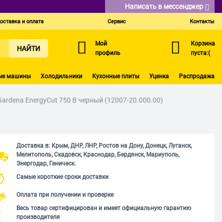
Написать в мессенджер
оставка и оплата
Сервис
Контакты
Мой
Корзина
НАЙТИ
профиль
пуста:(
ые машины
Холодильники
Кухонные плиты
Уценка
Распродажа
ardena EnergyCut 750 B черный (12007-20.000.00)
Доставка в: Крым, ДНР, ЛНР, Ростов на Дону, Донецк, Луганск,
Мелитополь, Скадовск, Краснодар, Бердянск, Мариуполь,
Энергодар, Геническ.
Самые короткие сроки доставки
Оплата при получении и проверке
Весь товар сертифицирован и имеет официальную гарантию
производителя