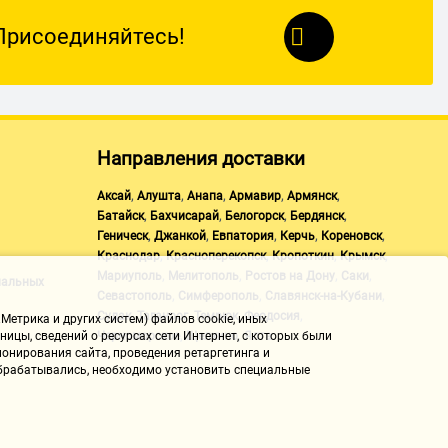
Присоединяйтесь!
Направления доставки
,
,
,
,
,
Аксай
Алушта
Анапа
Армавир
Армянск
,
,
,
,
Батайск
Бахчисарай
Белогорск
Бердянск
,
,
,
,
,
Геническ
Джанкой
Евпатория
Керчь
Кореновск
,
,
,
,
Краснодар
Красноперекопск
Кропоткин
Крымск
,
,
,
,
Мариуполь
Мелитополь
Ростов на Дону
Саки
нальных
,
,
,
Севастополь
Симферополь
Славянск-на-Кубани
,
,
,
,
Судак
Таганрог
Темрюк
Феодосия
Метрика и других систем) файлов cookie, иных
,
,
Черноморское
Щелкино
Ялта
ицы, сведений о ресурсах сети Интернет, с которых были
онирования сайта, проведения ретаргетинга и
 обрабатывались, необходимо установить специальные