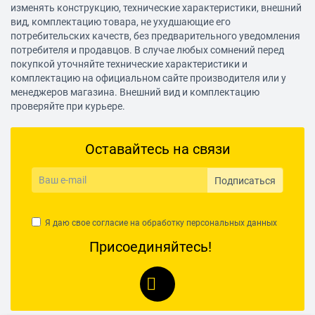
Цифровой дисплей да
изменять конструкцию, технические характеристики, внешний
вид, комплектацию товара, не ухудшающие его
Тип дисплея LED
потребительских качеств, без предварительного уведомления
Таймер
потребителя и продавцов. В случае любых сомнений перед
покупкой уточняйте технические характеристики и
Таймер отсрочки да
комплектацию на официальном сайте производителя или у
Максимальное время отсрочки стирки 24 ч
менеджеров магазина. Внешний вид и комплектацию
проверяйте при курьере.
Индикация
Звуковой сигнал окончания стирки да
Оставайтесь на связи
Индикация окончания стирки да
Индикация времени до конца программы да
Подписаться
Индикация температуры да
Индикация скорости отжима да
Я даю свое согласие на обработку
персональных данных
Индикация блокировки дверцы да
Присоединяйтесь!
Индикация включения/паузы да
Индикация выбора дополнительных функций да
Расход воды