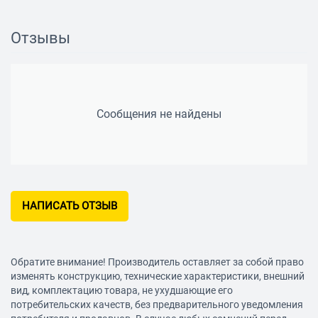
Материал сетки нержавеющая сталь
Материал корпуса пластик
Отзывы
Длина сетевого шнура 1.2 м
Цвет серебристый
Размеры (ШхВхГ) 140 х 420 х 260 мм
Сообщения не найдены
Вес 4400 грамм
НАПИСАТЬ ОТЗЫВ
Обратите внимание! Производитель оставляет за собой право
изменять конструкцию, технические характеристики, внешний
вид, комплектацию товара, не ухудшающие его
потребительских качеств, без предварительного уведомления