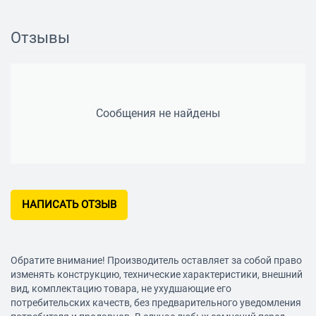
Прививочный
нет
Отзывы
Вес, кг
0.27
Материал лезвия
Сообщения не найдены
сталь
Покрытие рукояток
SoftGrip
Фиксатор лезвий
НАПИСАТЬ ОТЗЫВ
есть
Обратите внимание! Производитель оставляет за собой право
изменять конструкцию, технические характеристики, внешний
вид, комплектацию товара, не ухудшающие его
потребительских качеств, без предварительного уведомления