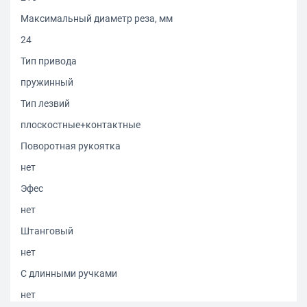
Максимальный диаметр реза, мм
24
Тип привода
пружинный
Тип лезвий
плоскостные+контактные
Поворотная рукоятка
нет
Эфес
нет
Штанговый
нет
С длинными ручками
нет