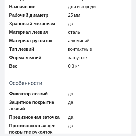
Назначение
для изгороди
Рабочий диаметр
25 мм
Храповый механизм
да
Материал лезвия
сталь
Материал рукояток
алюминий
Тип лезвий
контактные
Форма лезвий
загнутые
Вес
0.3 кг
Особенности
Фиксатор лезвий
да
Защитное покрытие
да
лезвий
Прецизионная заточка
да
Противоскользящее
да
покрытие рукояток