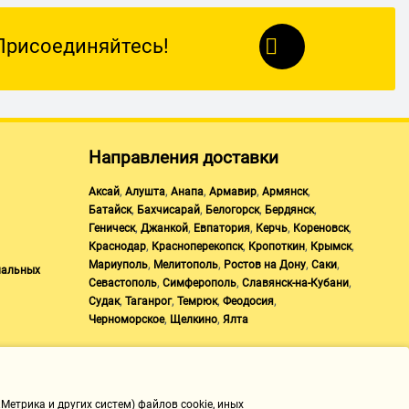
Присоединяйтесь!
Направления доставки
,
,
,
,
,
Аксай
Алушта
Анапа
Армавир
Армянск
,
,
,
,
Батайск
Бахчисарай
Белогорск
Бердянск
,
,
,
,
,
Геническ
Джанкой
Евпатория
Керчь
Кореновск
,
,
,
,
Краснодар
Красноперекопск
Кропоткин
Крымск
,
,
,
,
Мариуполь
Мелитополь
Ростов на Дону
Саки
нальных
,
,
,
Севастополь
Симферополь
Славянск-на-Кубани
,
,
,
,
Судак
Таганрог
Темрюк
Феодосия
,
,
Черноморское
Щелкино
Ялта
Метрика и других систем) файлов cookie, иных