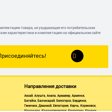
омплектацию товара, не ухудшающие его потребительских
еские характеристики и комплектацию на официальном сайте
Присоединяйтесь!
Направления доставки
,
,
,
,
,
Аксай
Алушта
Анапа
Армавир
Армянск
,
,
,
,
Батайск
Бахчисарай
Белогорск
Бердянск
,
,
,
,
,
Геническ
Джанкой
Евпатория
Керчь
Кореновск
,
,
,
,
Краснодар
Красноперекопск
Кропоткин
Крымск