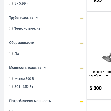
1 935
3 - 5.99 л
ROMBICA
Rondell
Труба всасывания
Samsung
Телескопическая
Scarlett
Starwind
Сбор жидкости
SUPRA
Да
Tefal
THOMAS
Мощность всасывания
THOMSON
Пылесос Kitfor
серебристый
Менее 300 Вт
Tineco
301 - 350 Вт
TOPDEVICE
6 800
Vitek
Потребляемая мощность
WILLMARK