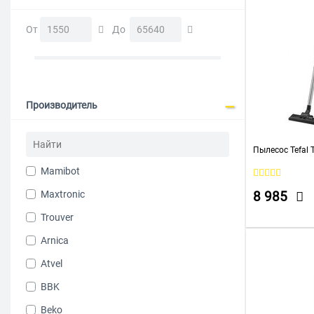
От
До
Производитель
Пылесос Tefal
Mamibot
Maxtronic
8 985
Trouver
Arnica
Atvel
BBK
Beko