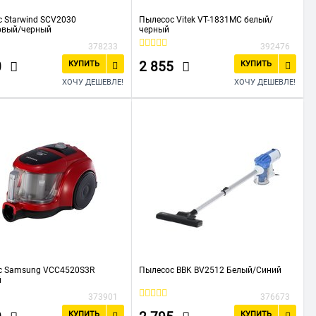
 Starwind SCV2030
Пылесос Vitek VT-1831MC белый/
овый/черный
черный
378233
392476
0
2 855
КУПИТЬ
КУПИТЬ
ХОЧУ ДЕШЕВЛЕ!
ХОЧУ ДЕШЕВЛЕ!
с Samsung VCC4520S3R
Пылесос BBK BV2512 Белый/Синий
й
373901
376673
КУПИТЬ
КУПИТЬ