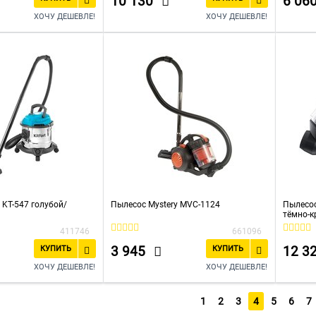
10 130
6 06
ХОЧУ ДЕШЕВЛЕ!
ХОЧУ ДЕШЕВЛЕ!
t KT-547 голубой/
Пылесос Mystery MVC-1124
Пылесо
тёмно-
411746
661096
3 945
12 3
КУПИТЬ
КУПИТЬ
ХОЧУ ДЕШЕВЛЕ!
ХОЧУ ДЕШЕВЛЕ!
1
2
3
4
5
6
7