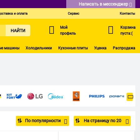
Написать в мессенджер
оставка и оплата
Сервис
Контакты
Мой
Корзина
НАЙТИ
профиль
пуста:(
ые машины
Холодильники
Кухонные плиты
Уценка
Распродажа
По популярности
На страницу по 20