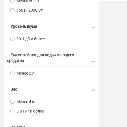
XIAOMI
Менее 500 Вт
ZELMER
1501 - 2000 Вт
Уровень шума
80.1 дБ и более
Емкость бака для воды/моющего
средства
Менее 2 л
Вес
Менее 4 кг
8.01 кг и более