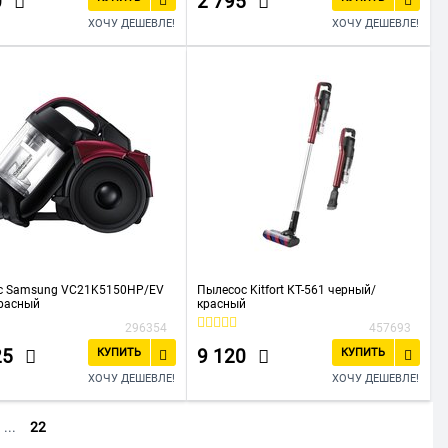
0
2 795
ХОЧУ ДЕШЕВЛЕ!
ХОЧУ ДЕШЕВЛЕ!
с Samsung VC21K5150HP/EV
Пылесос Kitfort КТ-561 черный/
красный
красный
296354
457693
25
9 120
КУПИТЬ
КУПИТЬ
ХОЧУ ДЕШЕВЛЕ!
ХОЧУ ДЕШЕВЛЕ!
...
22