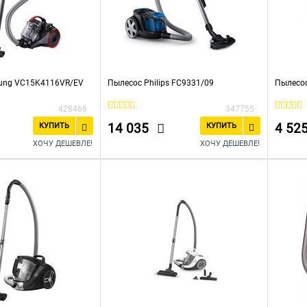
ung VC15K4116VR/EV
Пылесос Philips FC9331/09
Пылесос
428466
347755
14 035
4 52
КУПИТЬ
КУПИТЬ
ХОЧУ ДЕШЕВЛЕ!
ХОЧУ ДЕШЕВЛЕ!