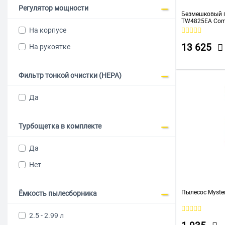
Hyundai
Регулятор мощности
Безмешковый 
JIMMY
TW4825EA Com
На корпусе
Karcher
13 625
На рукоятке
Kitfort
Kuppersbusch
Фильтр тонкой очистки (HEPA)
LG
Да
Midea
Miele
Турбощетка в комплекте
MYSTERY
Да
Philips
Нет
Polaris
ProfiCare
Пылесос Myste
Ёмкость пылесборника
Rekam
2.5 - 2.99 л
Roborock