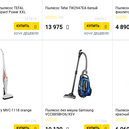
пылесос TEFAL
Пылесос Tefal TW2947EA белый
Пылесос
pact Power XXL
фиолет
(18)
347816
330551
13 975
4 89
КУПИТЬ
КУПИТЬ
ХОЧУ ДЕШЕВЛЕ!
ХОЧУ ДЕШЕВЛЕ!
ry MVC-1118 orange
Пылесос без мешка Samsung
Пылесо
VCC885BH36/XEV
красны
491276
371368
КУПИТЬ
КУПИТЬ