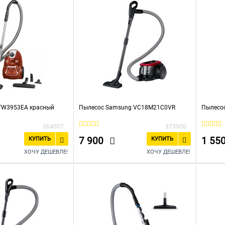
 TW3953EA красный
Пылесос Samsung VC18M21C0VR
Пылесос
364007
373900
7 900
1 55
КУПИТЬ
КУПИТЬ
ХОЧУ ДЕШЕВЛЕ!
ХОЧУ ДЕШЕВЛЕ!