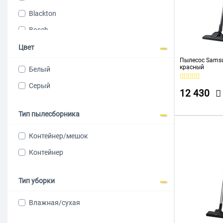
Blackton
Bosch
BQ
Цвет
Пылесос Sams
Coolfort
красный
Белый
Domfy
Серый
12 430
Dyson
Einhell
Тип пылесборника
EUROSTEK
Контейнер/мешок
Galaxy
Контейнер
Gorenje
GRUNDIG
Тип уборки
HAIER
Влажная/сухая
HONOR