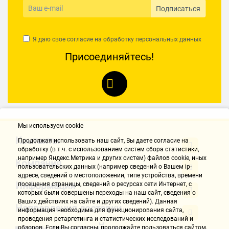
Подписаться
Достоинства:
Я даю свое согласие на обработку
персональных данных
Маленький принтер с большими возможностями
Присоединяйтесь!
Недостатки:
Пластиковые направляющие туго открываются/закрываются
Комментарий:
Когда вышел из строя очередной струйник, я только обрадовался,
поскольку тратить сумасшедшие деньги на картриджи уже
Мы используем cookie
замучился. Взвесил все за и против МФУ и выбрал просто
Контакты
принтер. Рад до безобразия))) Печатаю и детям и себе, все
Продолжая использовать наш cайт, Вы даете согласие на
обработку (в т.ч. с использованием систем сбора статистики,
нормально. Для дома это то, что нужно!
например Яндекс.Метрика и других систем) файлов cookie, иных
Компания
пользовательских данных (например сведений о Вашем ip-
Имя не указано
адресе, сведений о местоположении, типе устройства, времени
Информация
посещения страницы, сведений о ресурсах сети Интернет, с
05.10.2017, 14:07
которых были совершены переходы на наш сайт, сведения о
Ваших действиях на сайте и других сведений). Данная
Направления доставки
информация необходима для функционирования сайта,
Достоинства:
проведения ретаргетинга и статистических исследований и
обзоров. Если Вы согласны, продолжайте пользоваться сайтом,
недорогой 4300 руб, легко добавить тонер самому, есть пробочка