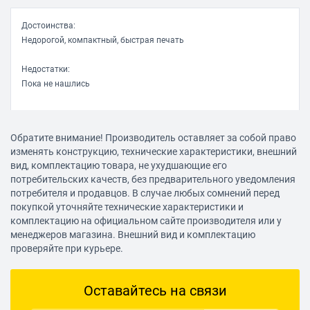
Достоинства:
Недорогой, компактный, быстрая печать
Недостатки:
Пока не нашлись
Имя не указано
Обратите внимание! Производитель оставляет за собой право
27.01.2018, 17:28
изменять конструкцию, технические характеристики, внешний
вид, комплектацию товара, не ухудшающие его
потребительских качеств, без предварительного уведомления
Достоинства:
потребителя и продавцов. В случае любых сомнений перед
Компактный,быстрый старт, хорошее качество печати
покупкой уточняйте технические характеристики и
комплектацию на официальном сайте производителя или у
Недостатки:
менеджеров магазина. Внешний вид и комплектацию
Не обнаружил
проверяйте при курьере.
Оставайтесь на связи
Щетинин Александр
17.11.2017, 23:23