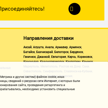
Присоединяйтесь!
Направления доставки
,
,
,
,
,
Аксай
Алушта
Анапа
Армавир
Армянск
,
,
,
,
Батайск
Бахчисарай
Белогорск
Бердянск
,
,
,
,
,
Геническ
Джанкой
Евпатория
Керчь
Кореновск
,
,
,
,
Краснодар
Красноперекопск
Кропоткин
Крымск
,
,
,
,
Мариуполь
Мелитополь
Ростов на Дону
Саки
нальных
,
,
,
Севастополь
Симферополь
Славянск-на-Кубани
,
,
,
,
Судак
Таганрог
Темрюк
Феодосия
Метрика и других систем) файлов cookie, иных
,
,
Черноморское
Щелкино
Ялта
ицы, сведений о ресурсах сети Интернет, с которых были
онирования сайта, проведения ретаргетинга и
 обрабатывались, необходимо установить специальные