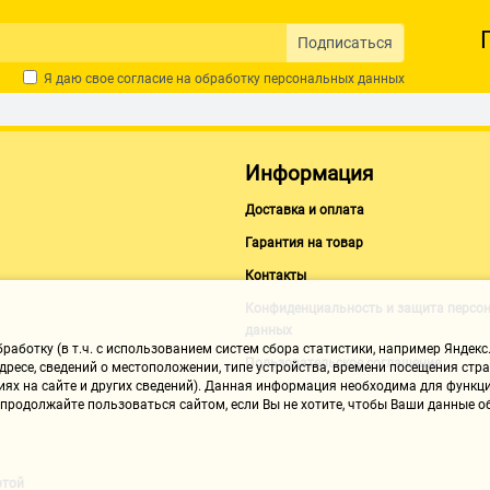
Подписаться
Я даю свое согласие на обработку
персональных данных
Информация
Доставка и оплата
Гарантия на товар
Контакты
Конфиденциальность и защита персо
данных
аботку (в т.ч. с использованием систем сбора статистики, например Яндекс.
Пользовательское соглашение
ресе, сведений о местоположении, типе устройства, времени посещения стран
иях на сайте и других сведений). Данная информация необходима для функци
, продолжайте пользоваться сайтом, если Вы не хотите, чтобы Ваши данные
ртой