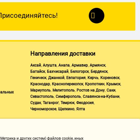
Присоединяйтесь!
Направления доставки
,
,
,
,
,
Аксай
Алушта
Анапа
Армавир
Армянск
,
,
,
,
Батайск
Бахчисарай
Белогорск
Бердянск
,
,
,
,
,
Геническ
Джанкой
Евпатория
Керчь
Кореновск
,
,
,
,
Краснодар
Красноперекопск
Кропоткин
Крымск
,
,
,
,
Мариуполь
Мелитополь
Ростов на Дону
Саки
нальных
,
,
,
Севастополь
Симферополь
Славянск-на-Кубани
,
,
,
,
Судак
Таганрог
Темрюк
Феодосия
,
,
Черноморское
Щелкино
Ялта
Метрика и других систем) файлов cookie, иных