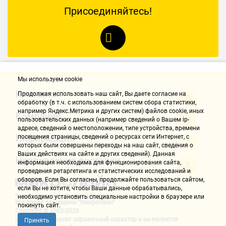
Присоединяйтесь!
Мы используем cookie
Контакты
Продолжая использовать наш cайт, Вы даете согласие на
обработку (в т.ч. с использованием систем сбора статистики,
например Яндекс.Метрика и других систем) файлов cookie, иных
Компания
пользовательских данных (например сведений о Вашем ip-
адресе, сведений о местоположении, типе устройства, времени
Информация
посещения страницы, сведений о ресурсах сети Интернет, с
которых были совершены переходы на наш сайт, сведения о
Ваших действиях на сайте и других сведений). Данная
Направления доставки
информация необходима для функционирования сайта,
проведения ретаргетинга и статистических исследований и
обзоров. Если Вы согласны, продолжайте пользоваться сайтом,
если Вы не хотите, чтобы Ваши данные обрабатывались,
необходимо установить специальные настройки в браузере или
Все права защищены "Микролайн"
покинуть сайт.
Copyright © 2002-2026
Информация носит справочный характер и не является
Принять