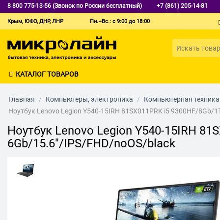
8 800 775-13-56 (Звонок по России бесплатный)
+7 (861) 205-14-81
Крым, ЮФО, ДНР, ЛНР
Пн.–Вс.: с 9:00 до 18:00
КАТАЛОГ ТОВАРОВ
Главная
/
Компьютеры, электроника
/
Компьютерная техника
Ноутбук Lenovo Legion Y540-15IRH 81SX011PRK i5 9300HF/8Gb/1
Ноутбук Lenovo Legion Y540-15IRH 81
6Gb/15.6"/IPS/FHD/noOS/black