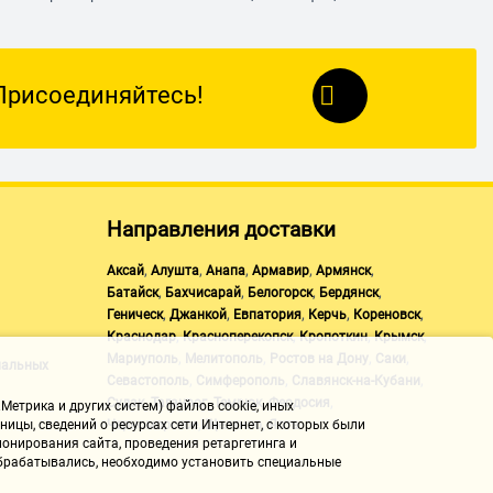
Присоединяйтесь!
Направления доставки
,
,
,
,
,
Аксай
Алушта
Анапа
Армавир
Армянск
,
,
,
,
Батайск
Бахчисарай
Белогорск
Бердянск
,
,
,
,
,
Геническ
Джанкой
Евпатория
Керчь
Кореновск
,
,
,
,
Краснодар
Красноперекопск
Кропоткин
Крымск
,
,
,
,
Мариуполь
Мелитополь
Ростов на Дону
Саки
нальных
,
,
,
Севастополь
Симферополь
Славянск-на-Кубани
,
,
,
,
Судак
Таганрог
Темрюк
Феодосия
Метрика и других систем) файлов cookie, иных
,
,
Черноморское
Щелкино
Ялта
ицы, сведений о ресурсах сети Интернет, с которых были
онирования сайта, проведения ретаргетинга и
 обрабатывались, необходимо установить специальные