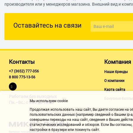
производителя или у менеджеров магазина. Внешний вид и комп
Поддержка технологии Bluetooth ДА, v4.1
Кабельная сеть(RJ-45) 10/100/1000 (Gigabit Ethernet) Мб/с
Разъемы и интерфейсы ноутбука
Оставайтесь на связи
Порты USB 3.0 3
Порты USB 3.0 (Type-C) 1
Разъем mini DisplayPort 1
Разъем HDMI 1
Контакты
Компания
Операционная система ноутбука
+7 (3652) 777-356
Наши бренды
8 800 775-13-56
Операционная система noOS
О компании
Мультимедийные особенности
Карта сайта
Работаем без выходных
Веб-камера встроенная
Бонусные баллы
Мы используем cookie
Пн.–Вс.: с 9:00 до 18:00
Встроенный микрофон есть
Продолжая использовать наш cайт, Вы даете согласие на обр
пользовательских данных (например сведений о Вашем ip-ад
Разъем наушники/микрофон комбинированный разъем
совершены переходы на наш сайт, сведения о Ваших действ
Акустическая система стереодинамики
статистических исследований и обзоров. Если Вы согласны
настройки в браузере или покинуть сайт.