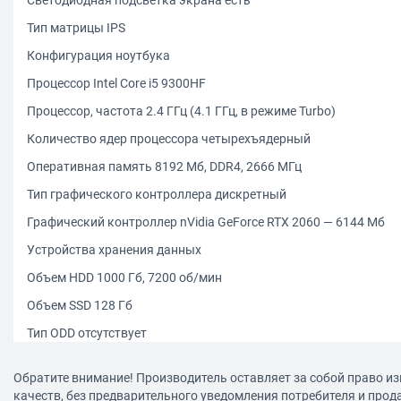
Тип матрицы IPS
Конфигурация ноутбука
Процессор Intel Core i5 9300HF
Процессор, частота 2.4 ГГц (4.1 ГГц, в режиме Turbo)
Количество ядер процессора четырехъядерный
Оперативная память 8192 Мб, DDR4, 2666 МГц
Тип графического контроллера дискретный
Графический контроллер nVidia GeForce RTX 2060 — 6144 Мб
Устройства хранения данных
Объем HDD 1000 Гб, 7200 об/мин
Объем SSD 128 Гб
Тип ODD отсутствует
Коммуникации ноутбука
Обратите внимание! Производитель оставляет за собой право из
Поддержка технологии Wi-Fi ДА, 802.11 a/b/g/n/ac
качеств, без предварительного уведомления потребителя и прод