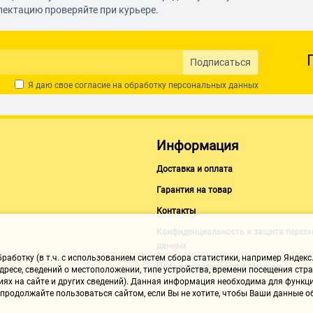
лектацию проверяйте при курьере.
Подписаться
Я даю свое согласие на обработку
персональных данных
Информация
Доставка и оплата
Гарантия на товар
Контакты
Конфиденциальность и защита персо
данных
аботку (в т.ч. с использованием систем сбора статистики, например Яндекс.
Пользовательское соглашение
ресе, сведений о местоположении, типе устройства, времени посещения стран
иях на сайте и других сведений). Данная информация необходима для функци
, продолжайте пользоваться сайтом, если Вы не хотите, чтобы Ваши данные