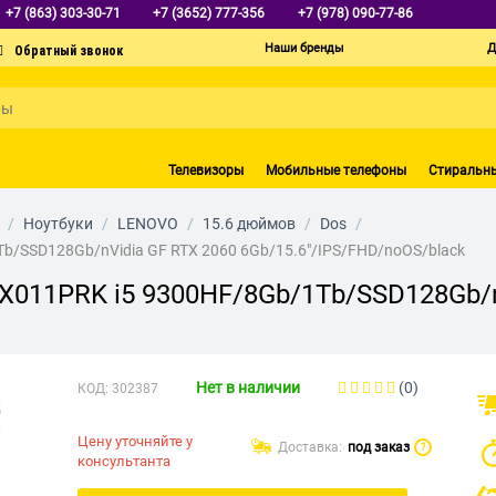
+7 (863) 303-30-71
+7 (3652) 777-356
+7 (978) 090-77-86
Наши бренды
Д
Телевизоры
Мобильные телефоны
Стиральн
/
Ноутбуки
/
LENOVO
/
15.6 дюймов
/
Dos
/
Tb/SSD128Gb/nVidia GF RTX 2060 6Gb/15.6"/IPS/FHD/noOS/black
SX011PRK i5 9300HF/8Gb/1Tb/SSD128Gb/n
Нет в наличии
(0)
КОД:
302387
Цену уточняйте у
Доставка:
под заказ
?
консультанта