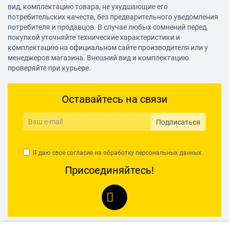
вид, комплектацию товара, не ухудшающие его
Акустическая система стереодинамики SonicMaster
потребительских качеств, без предварительного уведомления
Клавиатура ноутбука
потребителя и продавцов. В случае любых сомнений перед
покупкой уточняйте технические характеристики и
Цвет клавиатуры ноутбука черный
комплектацию на официальном сайте производителя или у
менеджеров магазина. Внешний вид и комплектацию
Цифровой блок клавиатуры есть
проверяйте при курьере.
Особенности
Сумка в комплекте отсутствует
Оставайтесь на связи
Батарея ноутбука
Тип батареи Li-Ion
Подписаться
Количество ячеек батареи 2 cell
Энергоемкость батареи 37 Wh
Я даю свое согласие на обработку
персональных данных
Присоединяйтесь!
Корпус ноутбука
Цветовое решение серый
Размеры (ШхГхВ) 357 х 230 х 19.9 мм
Вес 1.6 кг