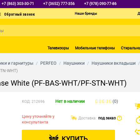
+7 (863) 303-30-71
+7 (3652) 777-356
+7 (978) 090-77-86
Наши бренды
Д
Телевизоры
Мобильные телефоны
Стиральн
ки и гарнитуры
/
PERFEO
/
Наушники
/
Наушники вкладыши
/
STN-WHT)
se White (PF-BAS-WHT/PF-STN-WHT)
Нет в наличии
(0)
КОД:
212696
Цену уточняйте у
Доставка:
под заказ
?
консультанта
КУПИТЬ