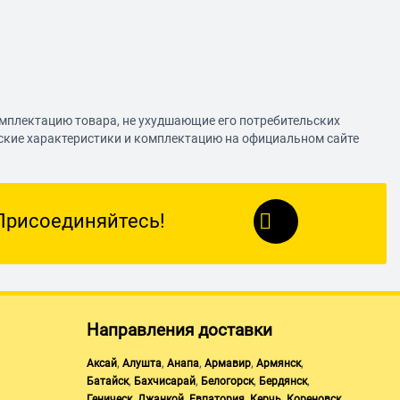
омплектацию товара, не ухудшающие его потребительских
еские характеристики и комплектацию на официальном сайте
Присоединяйтесь!
Направления доставки
,
,
,
,
,
Аксай
Алушта
Анапа
Армавир
Армянск
,
,
,
,
Батайск
Бахчисарай
Белогорск
Бердянск
,
,
,
,
,
Геническ
Джанкой
Евпатория
Керчь
Кореновск