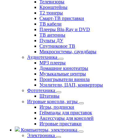
Телевизоры
Кронштейны
T2 тюнеры
Смарт-ТВ приставки
ТВ кабели
Плееры Blu-Ray и DVD
ТВ антенны
Пульты ДУ
Спутниковое ТВ
Микросистемы, саундбары
Аудиотехника
MP3 плееры
Домашние кинотеатры
Музыкальные центры
Проигрыватели винила
Усилители, ЦАП, конверторы
Фототехника
Штативы
Игровые консоли, игры
Игры, подписки
Геймпады для приставок
Аксессуары для консолей
Игровые приставки
Компьютеры, электроника
Электроника