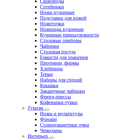
Сковороды
Сотейники
Ножи кухонные
Подставки для ножей
Ножеточки
Ножницы кухонные
Кухонные принадлежности
Столовые приборы
Чайники
Столовая посуда
Емкости для хранения
Противни, формы
Хлебницы
Терки
Наборы для специй
Крышки
Заварочные чайники
Френч-прессы
Кофеварки-турки
Туризм
Ножи и мультитулы
Фонари
Солнцезащитные очки
Чемоданы
Интерьер