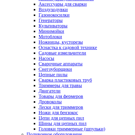
Аксессуары для сварки
Воздуходувки
Газонокосилки
Генераторы
Культиваторы
Минимойки
Мотоблоки
Ножницы, кусторезы
Оснастка к садовой технике
Садовые измельчители
Насосы
Сварочные аппараты
Снегоуборщики
Цепные пилы
Сварка пластиковых труб
Триммеры для травы
Двигатели
Товары для фермеров
Дровоколы
Лески для триммеров
Ножи для бензокос
Цепи для цепных пил
Шины для цепных пил
Головки триммерные (шпульки)
Поливочное оборудование