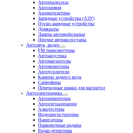
Автопылесосы
Автохимия
Ароматизаторы
Зарядные устройства (АЗУ)
Пуско-зарядные устройства
Домкраты
Лампы автомобильные
Прочие автоаксессуары
Автозвук, видео
FM трансмиттеры
Автоакустика
Автомагнитолы
Автомониторы
Автоусилители
Камеры заднего вида
Сабвуферы
Переходные рамки для магнитол
Автоэлектроника
Автоинверторы
Автосигнализации
Алкотестеры
Видеорегистраторы
Навигаторы
Парковочные радары
Радар-детекторы