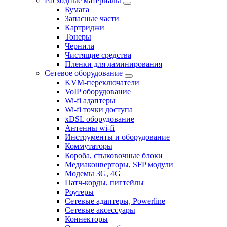
Расходные материалы
Бумага
Запасные части
Картриджи
Тонеры
Чернила
Чистящие средства
Пленки для ламинирования
Сетевое оборудование
KVM-переключатели
VoIP оборудование
Wi-fi адаптеры
Wi-fi точки доступа
xDSL оборудование
Антенны wi-fi
Инструменты и оборудование
Коммутаторы
Короба, стыковочные блоки
Медиаконверторы, SFP модули
Модемы 3G, 4G
Патч-корды, пигтейлы
Роутеры
Сетевые адаптеры, Powerline
Сетевые аксессуары
Коннекторы