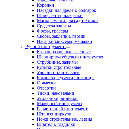
Коронки
Насадки для дрелей, болгарок
Шлифленты, наждачки
Масла, смазки для сад.техники
Средства защиты
Фрезы, граверы
Скобы, заклепки, гвозди
Насадки-миксеры, мешалки
Ручной инструмент
Ключи разводные, гаечные
Шарнирно-губцевый инструмент
Струбцины, зажимы
Рулетки строительные
Уровни строительные
Бокорезы, кусачки, ножницы
Стамески
Отвертки
Тиски, наковальни
Угольники, линейки
Малярный инструмент
Разметочный инструмент
Штангенциркули
Ножи строительные, лезвия
Шпатели, гладилки