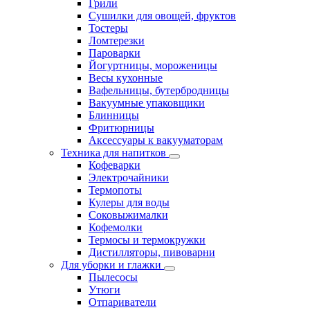
Грили
Сушилки для овощей, фруктов
Тостеры
Ломтерезки
Пароварки
Йогуртницы, мороженицы
Весы кухонные
Вафельницы, бутербродницы
Вакуумные упаковщики
Блинницы
Фритюрницы
Аксессуары к вакууматорам
Техника для напитков
Кофеварки
Электрочайники
Термопоты
Кулеры для воды
Соковыжималки
Кофемолки
Термосы и термокружки
Дистилляторы, пивоварни
Для уборки и глажки
Пылесосы
Утюги
Отпариватели