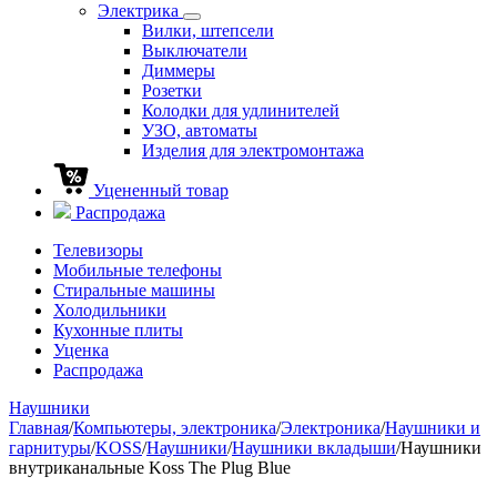
Электрика
Вилки, штепсели
Выключатели
Диммеры
Розетки
Колодки для удлинителей
УЗО, автоматы
Изделия для электромонтажа
Уцененный товар
Распродажа
Телевизоры
Мобильные телефоны
Стиральные машины
Холодильники
Кухонные плиты
Уценка
Распродажа
Наушники
Главная
/
Компьютеры, электроника
/
Электроника
/
Наушники и
гарнитуры
/
KOSS
/
Наушники
/
Наушники вкладыши
/
Наушники
внутриканальные Koss The Plug Blue