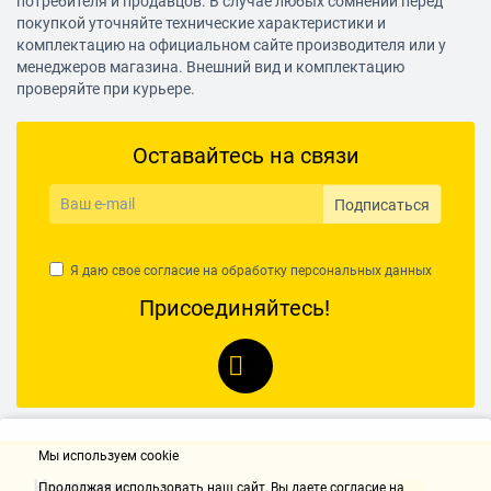
потребителя и продавцов. В случае любых сомнений перед
Чувствительность: 90 дБ/В
покупкой уточняйте технические характеристики и
Импеданс: 32 Ом
комплектацию на официальном сайте производителя или у
менеджеров магазина. Внешний вид и комплектацию
проверяйте при курьере.
Оставайтесь на связи
Подписаться
Я даю свое согласие на обработку
персональных данных
Присоединяйтесь!
Мы используем cookie
Контакты
Продолжая использовать наш cайт, Вы даете согласие на