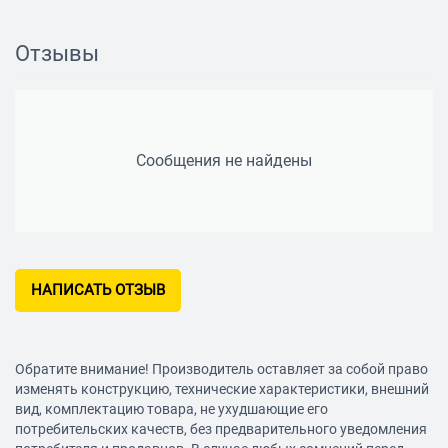
Разъем: mini jack 3.5 mm
Отзывы
Форма разъема: прямой
Длина кабеля: 1.2 м
Особенности
Сменные амбушюры: есть
Сообщения не найдены
Количество пар сменных амбушюров в комплекте: 2
Дополнительная информация: плоский кабель
НАПИСАТЬ ОТЗЫВ
Обратите внимание! Производитель оставляет за собой право
изменять конструкцию, технические характеристики, внешний
вид, комплектацию товара, не ухудшающие его
потребительских качеств, без предварительного уведомления