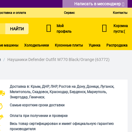
Написать в мессенджер
оставка и оплата
Сервис
Контакты
Мой
Корзина
НАЙТИ
профиль
пуста:(
ые машины
Холодильники
Кухонные плиты
Уценка
Распродажа
и
/
Наушники Defender Outfit W770 Black/Orange (63772)
Доставка в: Крым, ДНР, ЛНР, Ростов на Дону, Донецк, Луганск,
Мелитополь, Скадовск, Краснодар, Бердянск, Мариуполь,
Энергодар, Геническ.
Самые короткие сроки доставки
Оплата при получении и проверке
Весь товар сертифицирован и имеет официальную гарантию
производителя