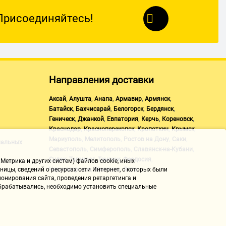
Присоединяйтесь!
Направления доставки
,
,
,
,
,
Аксай
Алушта
Анапа
Армавир
Армянск
,
,
,
,
Батайск
Бахчисарай
Белогорск
Бердянск
,
,
,
,
,
Геническ
Джанкой
Евпатория
Керчь
Кореновск
,
,
,
,
Краснодар
Красноперекопск
Кропоткин
Крымск
,
,
,
,
Мариуполь
Мелитополь
Ростов на Дону
Саки
нальных
,
,
,
Севастополь
Симферополь
Славянск-на-Кубани
,
,
,
,
Судак
Таганрог
Темрюк
Феодосия
Метрика и других систем) файлов cookie, иных
,
,
Черноморское
Щелкино
Ялта
ицы, сведений о ресурсах сети Интернет, с которых были
онирования сайта, проведения ретаргетинга и
 обрабатывались, необходимо установить специальные