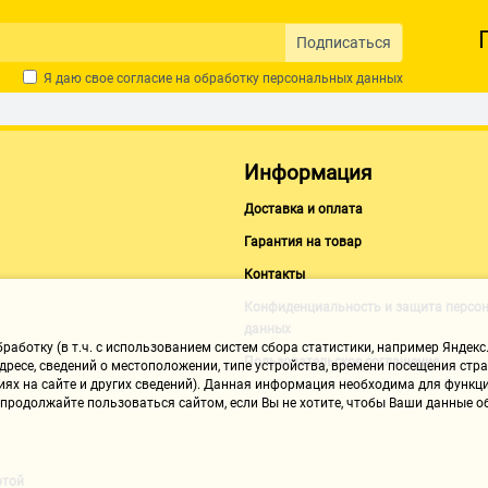
Подписаться
Я даю свое согласие на обработку
персональных данных
Информация
Доставка и оплата
Гарантия на товар
Контакты
Конфиденциальность и защита персо
данных
аботку (в т.ч. с использованием систем сбора статистики, например Яндекс.
Пользовательское соглашение
ресе, сведений о местоположении, типе устройства, времени посещения стран
иях на сайте и других сведений). Данная информация необходима для функци
, продолжайте пользоваться сайтом, если Вы не хотите, чтобы Ваши данные
ртой