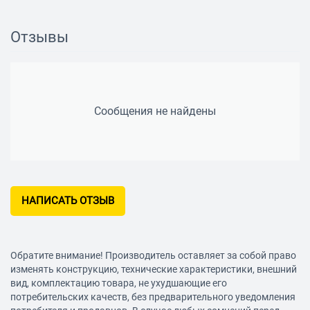
Диаметр мембраны: 40 мм
Подключение кабеля: одностороннее
Отзывы
Подключение
Тип подключения: с проводом
Разъём: 2 x mini jack 3.5 mm
Сообщения не найдены
Форма разъема: прямая
Длина кабеля: 2 м
Особенности
Регулятор громкости: есть
Дополнительная информация: регулятор громкости на
НАПИСАТЬ ОТЗЫВ
проводе
Обратите внимание! Производитель оставляет за собой право
изменять конструкцию, технические характеристики, внешний
вид, комплектацию товара, не ухудшающие его
потребительских качеств, без предварительного уведомления