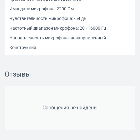
Импеданс микрофона: 2200 Ом
Чувствительность микрофона: -54 дБ
Частотный диапазон микрофона: 20 - 16000 Гц
Направленность микрофона: ненаправленный
Конструкция
Тип акустического оформления: закрытое
Тип крепления: оголовье
Отзывы
Диаметр мембраны: 40 мм
Подключение кабеля: одностороннее
Подключение
Тип подключения: с проводом
Сообщения не найдены
Разъём: 2 x mini jack 3.5 mm
Длина кабеля: 2.5 м
Особенности