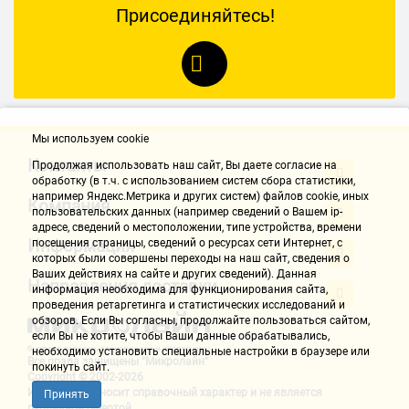
Присоединяйтесь!
Мы используем cookie
Контакты
Продолжая использовать наш cайт, Вы даете согласие на
обработку (в т.ч. с использованием систем сбора статистики,
например Яндекс.Метрика и других систем) файлов cookie, иных
Компания
пользовательских данных (например сведений о Вашем ip-
адресе, сведений о местоположении, типе устройства, времени
Информация
посещения страницы, сведений о ресурсах сети Интернет, с
которых были совершены переходы на наш сайт, сведения о
Ваших действиях на сайте и других сведений). Данная
Направления доставки
информация необходима для функционирования сайта,
проведения ретаргетинга и статистических исследований и
обзоров. Если Вы согласны, продолжайте пользоваться сайтом,
если Вы не хотите, чтобы Ваши данные обрабатывались,
необходимо установить специальные настройки в браузере или
Все права защищены "Микролайн"
покинуть сайт.
Copyright © 2002-2026
Информация носит справочный характер и не является
Принять
публичной офертой