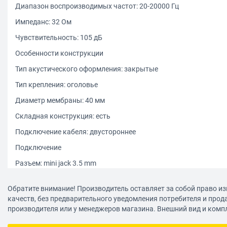
Диапазон воспроизводимых частот: 20-20000 Гц
Импеданс: 32 Ом
Чувствительность: 105 дБ
Особенности конструкции
Тип акустического оформления: закрытые
Тип крепления: оголовье
Диаметр мембраны: 40 мм
Складная конструкция: есть
Подключение кабеля: двустороннее
Подключение
Разъем: mini jack 3.5 mm
Длина кабеля: 1.2 м
Обратите внимание! Производитель оставляет за собой право из
Функции
качеств, без предварительного уведомления потребителя и прод
производителя или у менеджеров магазина. Внешний вид и комп
Ответить/закончить разговор: есть