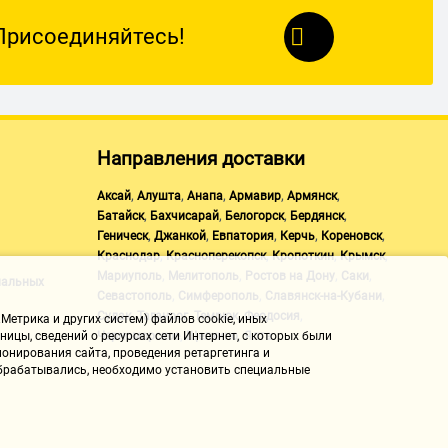
Присоединяйтесь!
Направления доставки
,
,
,
,
,
Аксай
Алушта
Анапа
Армавир
Армянск
,
,
,
,
Батайск
Бахчисарай
Белогорск
Бердянск
,
,
,
,
,
Геническ
Джанкой
Евпатория
Керчь
Кореновск
,
,
,
,
Краснодар
Красноперекопск
Кропоткин
Крымск
,
,
,
,
Мариуполь
Мелитополь
Ростов на Дону
Саки
нальных
,
,
,
Севастополь
Симферополь
Славянск-на-Кубани
,
,
,
,
Судак
Таганрог
Темрюк
Феодосия
Метрика и других систем) файлов cookie, иных
,
,
Черноморское
Щелкино
Ялта
ицы, сведений о ресурсах сети Интернет, с которых были
онирования сайта, проведения ретаргетинга и
 обрабатывались, необходимо установить специальные