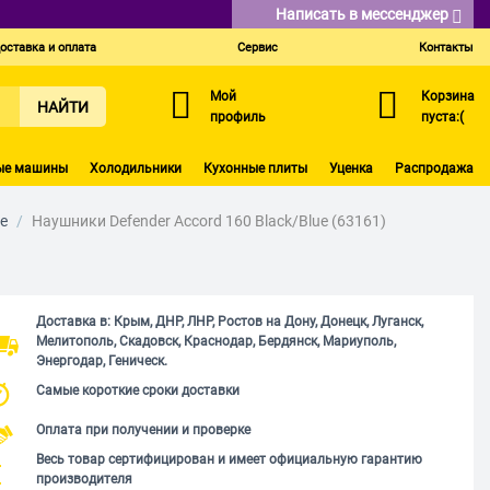
Написать в мессенджер
оставка и оплата
Сервис
Контакты
Мой
Корзина
НАЙТИ
профиль
пуста:(
ые машины
Холодильники
Кухонные плиты
Уценка
Распродажа
е
/
Наушники Defender Accord 160 Black/Blue (63161)
Доставка в: Крым, ДНР, ЛНР, Ростов на Дону, Донецк, Луганск,
Мелитополь, Скадовск, Краснодар, Бердянск, Мариуполь,
Энергодар, Геническ.
Самые короткие сроки доставки
Оплата при получении и проверке
Весь товар сертифицирован и имеет официальную гарантию
производителя