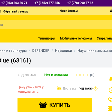
+7 (863) 303-30-71
+7 (3652) 777-356
+7 (978) 090-77-86
Наши бренды
Д
Телевизоры
Мобильные телефоны
Стиральн
ки и гарнитуры
/
DEFENDER
/
Наушники
/
Наушники накладны
lue (63161)
Нет в наличии
(0)
КОД:
308460
Цену уточняйте у
Доставка:
под заказ
?
консультанта
КУПИТЬ