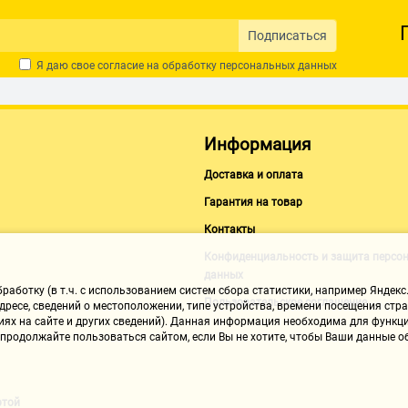
Подписаться
Я даю свое согласие на обработку
персональных данных
Информация
Доставка и оплата
Гарантия на товар
Контакты
Конфиденциальность и защита персо
данных
аботку (в т.ч. с использованием систем сбора статистики, например Яндекс.
Пользовательское соглашение
ресе, сведений о местоположении, типе устройства, времени посещения стран
иях на сайте и других сведений). Данная информация необходима для функци
, продолжайте пользоваться сайтом, если Вы не хотите, чтобы Ваши данные
ртой