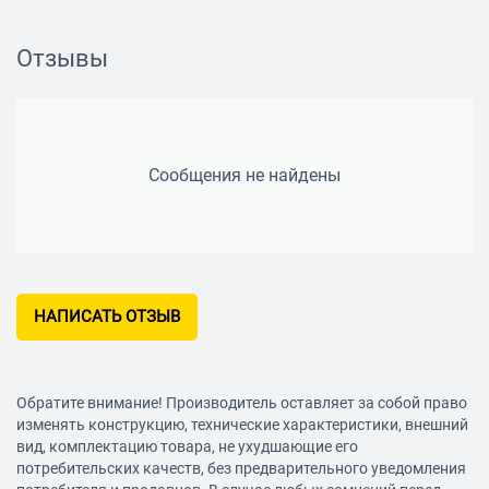
Длина кабеля: 1.2 м
Функции
Отзывы
Ответить/закончить разговор: есть
Сообщения не найдены
НАПИСАТЬ ОТЗЫВ
Обратите внимание! Производитель оставляет за собой право
изменять конструкцию, технические характеристики, внешний
вид, комплектацию товара, не ухудшающие его
потребительских качеств, без предварительного уведомления