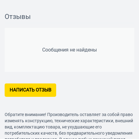
Подключение: Bluetooth
Отзывы
Версия Bluetooth: v.5.0
Радиус действия: 10 м
Тип кабеля вкладышей: симметричный
Подключение кабеля: двухстороннее
Сообщения не найдены
Питание
Зарядка от USB: есть
Время работы: 18 ч
Емкость аккумулятора наушников: 120 мAч
НАПИСАТЬ ОТЗЫВ
В комплекте
Запасные амбушюры: в комплекте
Вес (без шнура): 27 г
Обратите внимание! Производитель оставляет за собой право
изменять конструкцию, технические характеристики, внешний
вид, комплектацию товара, не ухудшающие его
потребительских качеств, без предварительного уведомления