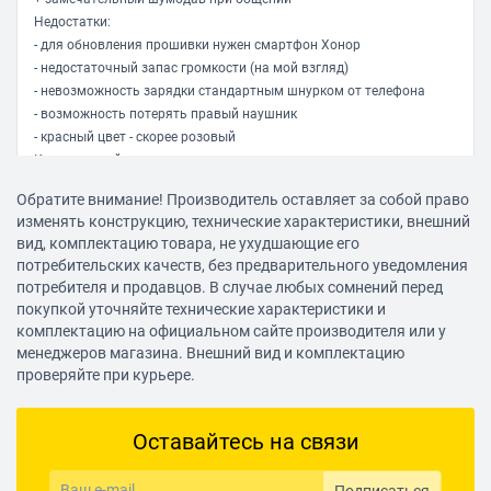
Недостатки:
- для обновления прошивки нужен смартфон Хонор
- недостаточный запас громкости (на мой взгляд)
- невозможность зарядки стандартным шнурком от телефона
- возможность потерять правый наушник
- красный цвет - скорее розовый
Комментарий:
отличная гарнитура!
Обратите внимание! Производитель оставляет за собой право
лучшая что у меня есть по совокупности факторов. (я люблю
изменять конструкцию, технические характеристики, внешний
вкладыши, а не затычки - это принципиально)
вид, комплектацию товара, не ухудшающие его
но есть спорные моменты. "отцепляемость" правого наушника для
потребительских качеств, без предварительного уведомления
подключения к телефону - это не обычно и рождает спорные
потребителя и продавцов. В случае любых сомнений перед
ощущения. можно где-то забыть "ухо" или доставая из кармана -
покупкой уточняйте технические характеристики и
потерять его. это умозрительная проблема. пока гарнитура новая
комплектацию на официальном сайте производителя или у
- все сидит достаточно надежно, но что будет через пару лет
менеджеров магазина. Внешний вид и комплектацию
активного использования? невозможность обновить прошивку
проверяйте при курьере.
без телефона серии Онор - также причиняет дискомфорт. ну, нет у
меня его. и брать не собираюсь, пока они не выпустят достойный
Оставайтесь на связи
противоударник. мне по роду деятельности офисные обмылки
противопоказаны.
Некоторые пишут что наушники громкие.... не знаю.. может на том
Подписаться