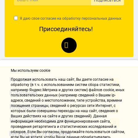
же Оноре - это так. но для прослушивания подкастов в транспорте
- не досточно. в метро слов уже не разобрать даже на максималке.
для музыки - нормально.
Я даю свое согласие на обработку
персональных данных
В целом - отличный продукт - лучший в своем роде.
Присоединяйтесь!
Николай 9
20.11.2020, 10:34
Достоинства:
Мы используем cookie
Наушники прекрасны отдельно порадовал дизайн
Недостатки:
Контакты
Продолжая использовать наш cайт, Вы даете согласие на
Когда на тебе наушники они всё время запутывались, ка к
обработку (в т.ч. с использованием систем сбора статистики,
например Яндекс.Метрика и других систем) файлов cookie, иных
показано на скриншоте
Компания
пользовательских данных (например сведений о Вашем ip-
Комментарий:
адресе, сведений о местоположении, типе устройства, времени
Надеюсь мой отзыв был полезен
Информация
посещения страницы, сведений о ресурсах сети Интернет, с
которых были совершены переходы на наш сайт, сведения о
Ваших действиях на сайте и других сведений). Данная
Егор Княжев 3
Направления доставки
информация необходима для функционирования сайта,
20.11.2020, 10:34
проведения ретаргетинга и статистических исследований и
обзоров. Если Вы согласны, продолжайте пользоваться сайтом,
если Вы не хотите, чтобы Ваши данные обрабатывались,