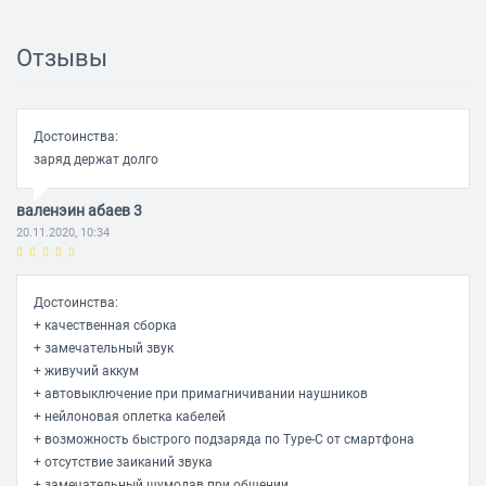
AVRCP
Функции
Отзывы
Ответить/закончить разговор: есть
Автоматическое парное соединение: есть
Питание
Достоинства:
заряд держат долго
Тип элементов питания: собственный Li-Pol
Емкость аккумулятора: 120 мА·ч
валенэин абаев 3
20.11.2020, 10:34
Время работы в режиме разговора: 12 ч
Время работы: 18 ч
Время зарядки: 1.1 ч
Достоинства:
+ качественная сборка
Особенности
+ замечательный звук
Возможность регулировки громкости: есть
+ живучий аккум
+ автовыключение при примагничивании наушников
Сменные амбушюры: есть
+ нейлоновая оплетка кабелей
Количество пар сменных амбушюров в комплекте: 6
+ возможность быстрого подзаряда по Type-C от смартфона
+ отсутствие заиканий звука
Дополнительная информация: IPX5; магнитное крепление
+ замечательный шумодав при общении